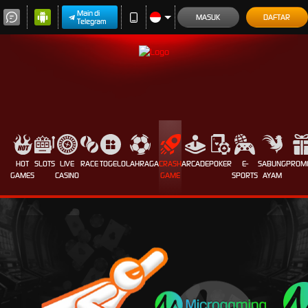
Main di
MASUK
DAFTAR
Telegram
HOT
SLOTS
LIVE
RACE
TOGEL
OLAHRAGA
CRASH
ARCADE
POKER
E-
SABUNG
PROM
GAMES
CASINO
GAME
SPORTS
AYAM