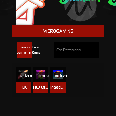
MICROGAMING
Semua
Crash
permainan
Game
RTP
95%
RTP
87%
RTP
82%
FlyX
FlyX Cash Turbo
Incredible Balloon Machine