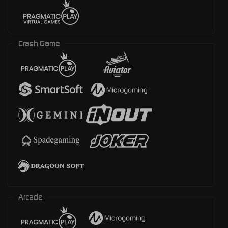
Crash Game
Arcade